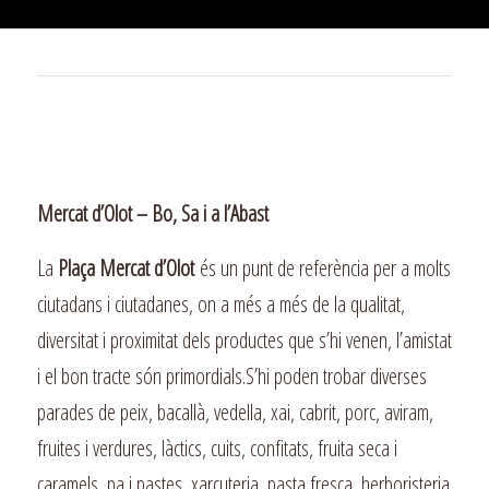
Mercat d’Olot – Bo, Sa i a l’Abast
La
Plaça Mercat d’Olot
és un punt de referència per a molts
ciutadans i ciutadanes, on a més a més de la qualitat,
diversitat i proximitat dels productes que s’hi venen, l’amistat
i el bon tracte són primordials.S’hi poden trobar diverses
parades de peix, bacallà, vedella, xai, cabrit, porc, aviram,
fruites i verdures, làctics, cuits, confitats, fruita seca i
caramels, pa i pastes, xarcuteria, pasta fresca, herboristeria