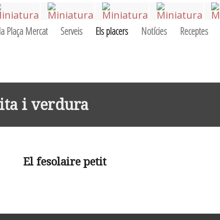
la Plaça Mercat
Serveis
Els placers
Notícies
Receptes
uita i verdura
El fesolaire petit