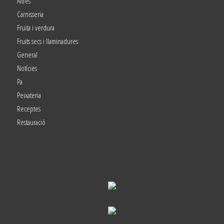
Altres
Carnisseria
Fruita i verdura
Fruits secs i llaminadures
General
Notícies
Pa
Peixateria
Receptes
Restauració