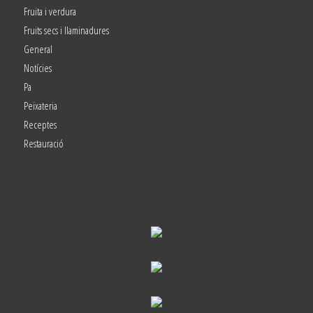
Fruita i verdura
Fruits secs i llaminadures
General
Notícies
Pa
Peixateria
Receptes
Restauració