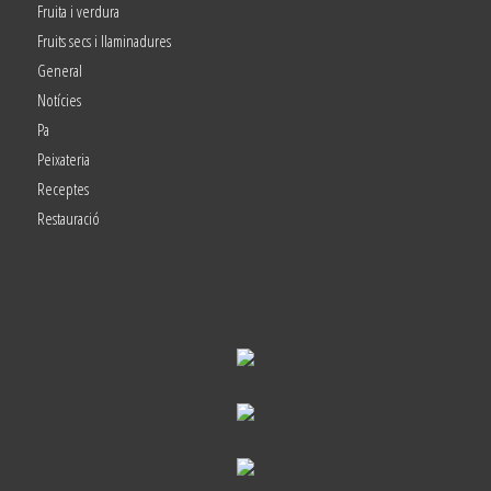
Fruita i verdura
Fruits secs i llaminadures
General
Notícies
Pa
Peixateria
Receptes
Restauració