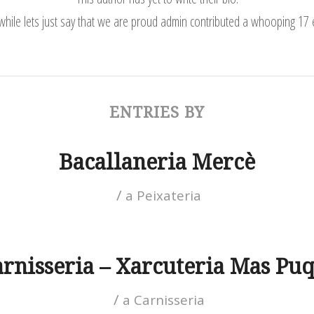
ile lets just say that we are proud
admin
contributed a whooping 17 e
ENTRIES BY
Bacallaneria Mercè
/
a
Peixateria
rnisseria – Xarcuteria Mas Pu
/
a
Carnisseria