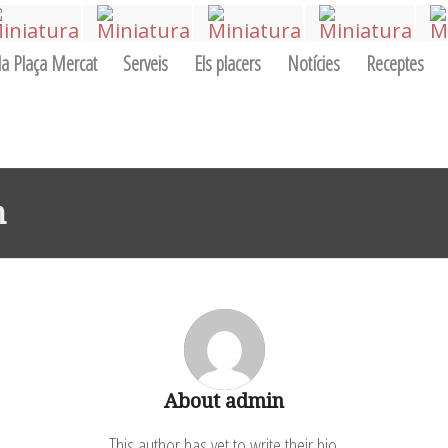
la Plaça Mercat
Serveis
Els placers
Notícies
Receptes
n
About
admin
This author has yet to write their bio.