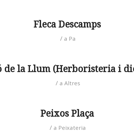
Fleca Descamps
/
a
Pa
 de la Llum (Herboristeria i di
/
a
Altres
Peixos Plaça
/
a
Peixateria